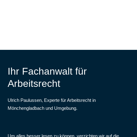
Wettbewerbsfähigkeit zu
verbessern. Im Nachfolgenden
werden Maßnahmen
dargestellt, die den...
Ihr Fachanwalt für
Arbeitsrecht
Ulrich Paulussen, Experte für Arbeitsrecht in
Mönchengladbach und Umgebung.
Um alles besser lesen zu können, verzichten wir auf die