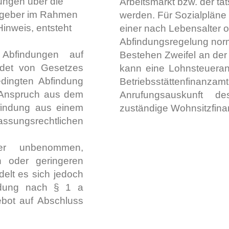
ungen über die
Arbeitsmarkt bzw. der ta
itgeber im Rahmen
werden. Für Sozialpläne i
inweis, entsteht
einer nach Lebensalter o
Abfindungsregelung norm
 Abfindungen auf
Bestehen Zweifel an der
ndet von Gesetzes
kann eine Lohnsteuera
edingten Abfindung
Betriebsstättenfinanza
n Anspruch aus dem
Anrufungsauskunft de
findung aus einem
zuständige Wohnsitzfina
sungsrechtlichen
ner unbenommen,
 oder geringeren
elt es sich jedoch
indung nach § 1 a
bot auf Abschluss