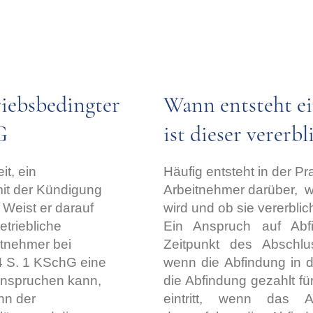
iebsbedingter
Wann entsteht e
G
ist dieser vererbl
t, ein
Häufig entsteht in der Pr
it der Kündigung
Arbeitnehmer darüber,
w
 Weist er darauf
wird und ob sie vererblich
etriebliche
Ein Anspruch auf Abfi
itnehmer bei
Zeitpunkt des Abschlu
 4 S. 1 KSchG eine
wenn die Abfindung in de
anspruchen kann,
die Abfindung gezahlt für
nn der
eintritt, wenn das Ar